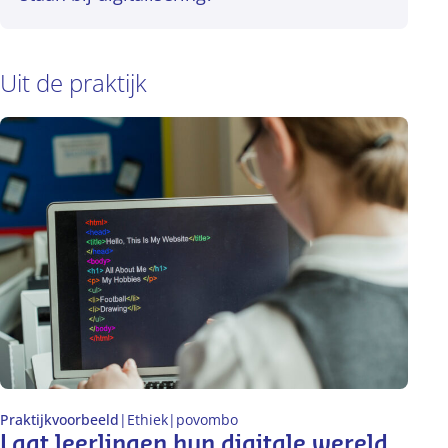
Uit de praktijk
Praktijkvoorbeeld
|
Ethiek
|
po
vo
mbo
Laat leerlingen hun digitale wereld