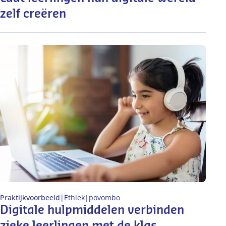
zelf creëren
Praktijkvoorbeeld
|
Ethiek
|
po
vo
mbo
Digitale hulpmiddelen verbinden