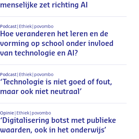
menselijke zet richting AI
Podcast
|
Ethiek
|
po
vo
mbo
Hoe veranderen het leren en de
vorming op school onder invloed
van technologie en AI?
Podcast
|
Ethiek
|
po
vo
mbo
‘Technologie is niet goed of fout,
maar ook niet neutraal’
Opinie
|
Ethiek
|
po
vo
mbo
‘Digitalisering botst met publieke
waarden, ook in het onderwijs’