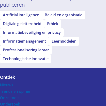
publiceren
Artificial intelligence
Beleid en organisatie
Digitale geletterdheid
Ethiek
Informatiebeveiliging en privacy
Informatiemanagement
Leermiddelen
Professionalisering leraar
Technologische innovatie
Ontdek
Voet
Nieuws
Trends en opinie
Onze tools
Onderzoek