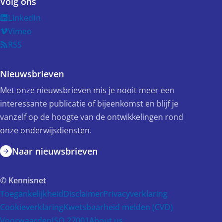
Volg ons
LinkedIn
Vimeo
RSS
Nieuwsbrieven
Met onze nieuwsbrieven mis je nooit meer een
interessante publicatie of bijeenkomst en blijf je
vanzelf op de hoogte van de ontwikkelingen rond
onze onderwijsdiensten.
Naar nieuwsbrieven
© Kennisnet
Toegankelijkheid
Disclaimer
Privacyverklaring
Cookieverklaring
Kwetsbaarheid melden (CVD)
Voorwaarden
ISO 27001
About us