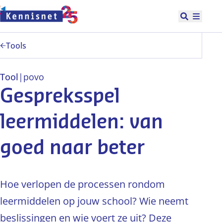
Doorgaan naar hoofdinhoud
Open zoek
Hoofd
Tools
Tool
|
po
vo
Gespreksspel
leermiddelen: van
goed naar beter
Hoe verlopen de processen rondom
leermiddelen op jouw school? Wie neemt
beslissingen en wie voert ze uit? Deze