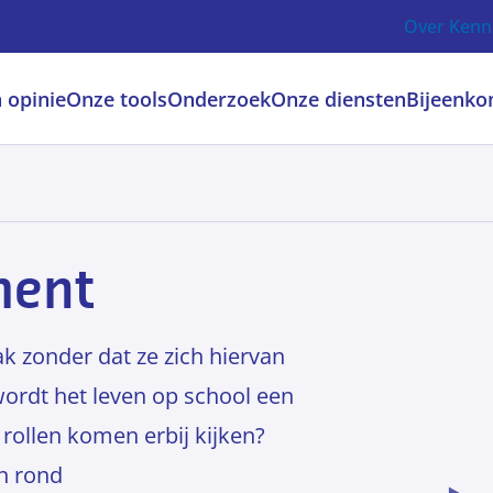
Over Kenn
 opinie
Onze tools
Onderzoek
Onze diensten
Bijeenko
ment
ak zonder dat ze zich hiervan
 wordt het leven op school een
rollen komen erbij kijken?
n rond