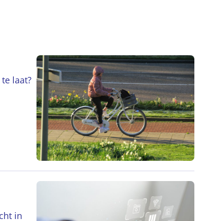
te laat?
cht in