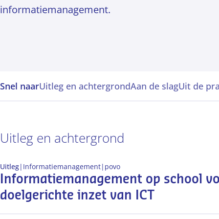
informatiemanagement.
Snel naar
Uitleg en achtergrond
Aan de slag
Uit de pra
Uitleg en achtergrond
Uitleg
|
Informatiemanagement
|
po
vo
Informatiemanagement op school vo
doelgerichte inzet van ICT