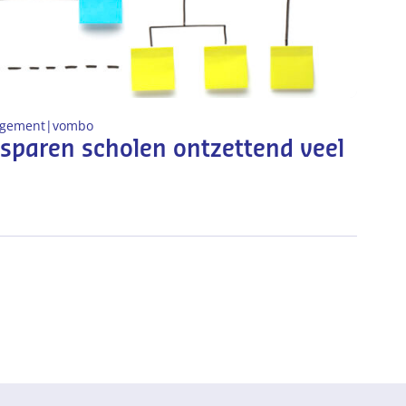
agement
|
vo
mbo
sparen scholen ontzettend veel