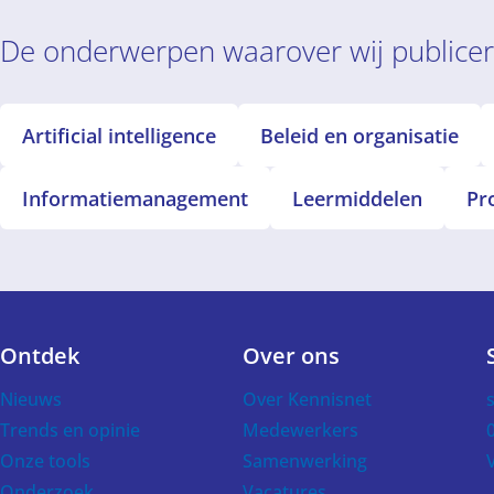
De onderwerpen waarover wij publice
Artificial intelligence
Beleid en organisatie
Informatiemanagement
Leermiddelen
Pr
Ontdek
Over ons
Voet
Nieuws
Over Kennisnet
Trends en opinie
Medewerkers
Onze tools
Samenwerking
Onderzoek
Vacatures