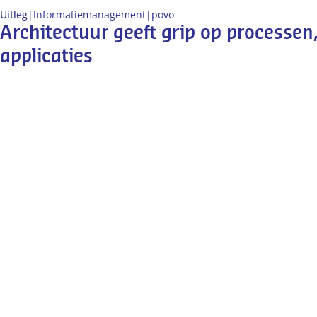
Uitleg
|
Informatiemanagement
|
po
vo
Architectuur geeft grip op processen
applicaties