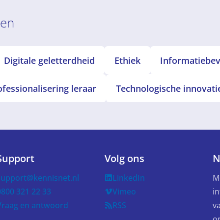
ren
Digitale geletterdheid
Ethiek
Informatiebeve
ofessionalisering leraar
Technologische innovati
Support
Volg ons
N
support@kennisnet.nl
LinkedIn
M
0800 321 22 33
Vimeo
in
Vraag en antwoord
RSS
v
o