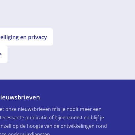
iliging en privacy
e
ieuwsbrieven
et onze nieuwsbrieven mis je nooit meer een
teressante publicatie of bijeenkomst en blijf je
anzelf op de hoogte van de ontwikkelingen rond
nze onderwijsdiensten.