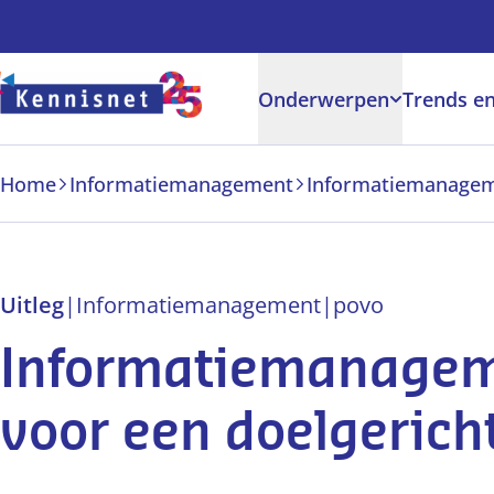
Doorgaan naar hoofdinhoud
Onderwerpen
Trends en
Home
Informatiemanagement
Uitleg
|
Informatiemanagement
|
po
vo
Informatiemanagem
voor een doelgericht