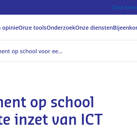
Over Kenn
 opinie
Onze tools
Onderzoek
Onze diensten
Bijeenko
Informatiemanagement op school voor een doelgerichte inzet van ICT
ent op school
e inzet van ICT