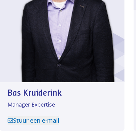
Bas Kruiderink
Manager Expertise
Stuur een e-mail
Stuur een e-mail naar Bas Kruiderink