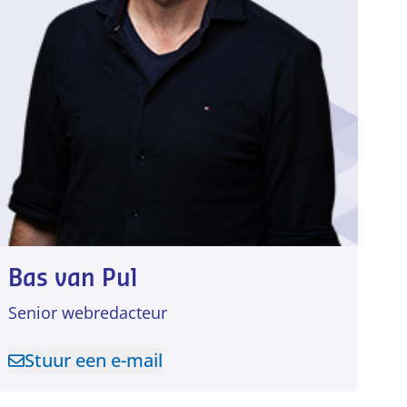
Bas van Pul
Senior webredacteur
Stuur een e-mail
Stuur een e-mail naar Bas van Pul