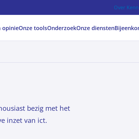
Over Kenn
 opinie
Onze tools
Onderzoek
Onze diensten
Bijeenko
housiast bezig met het
 inzet van ict.