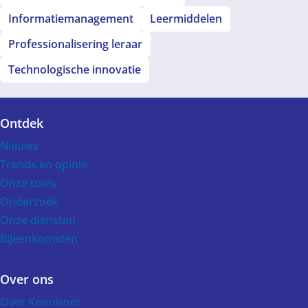
Informatiemanagement
Leermiddelen
Professionalisering leraar
Technologische innovatie
Ontdek
Voet
Nieuws
Trends en opinie
Onze tools
Onderzoek
Onze diensten
Bijeenkomsten
Over ons
Over Kennisnet