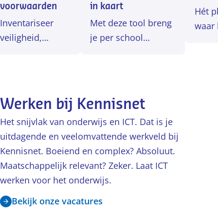
voorwaarden
in kaart
Hét p
Inventariseer
Met deze tool breng
waar 
veiligheid,
je per school
digita
betrouwbaarheid
eenvoudig in kaart
leerm
en
welke applicaties
make
toegankelijkheid
voor welke taken
zoeke
van je ICT-
worden gebruikt.
delen
Werken bij Kennisnet
omgeving.
Het snijvlak van onderwijs en ICT. Dat is je
uitdagende en veelomvattende werkveld bij
Kennisnet. Boeiend en complex? Absoluut.
Maatschappelijk relevant? Zeker. Laat ICT
werken voor het onderwijs.
Bekijk onze vacatures