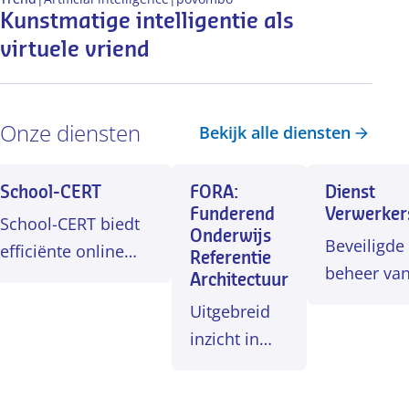
Kunstmatige intelligentie als
virtuele vriend
Onze diensten
Bekijk alle diensten
School-CERT
FORA:
Dienst
Funderend
Verwerker
School-CERT biedt
Onderwijs
Beveiligde
efficiënte online
Referentie
beheer va
ondersteuning bij
Architectuur
leverancie
een
Uitgebreid
beveiligingsincident
inzicht in
of datalek.
processen,
activiteiten