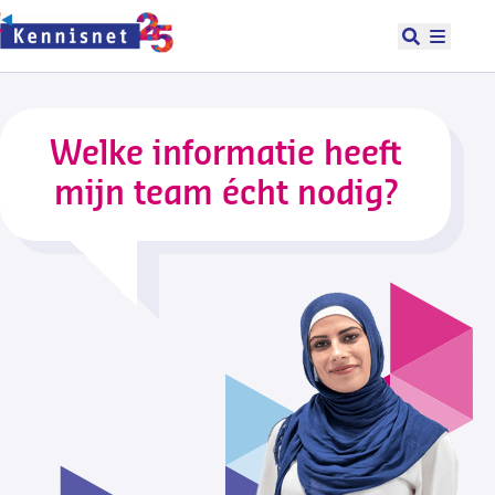
Doorgaan naar hoofdinhoud
Open zoek
Hoofd
Welke informatie heeft
mijn team écht nodig?