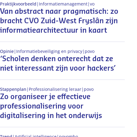
Praktijkvoorbeeld
|
Informatiemanagement
|
vo
Van abstract naar pragmatisch: zo
bracht CVO Zuid-West Fryslân zijn
informatiearchitectuur in kaart
Opinie
|
Informatiebeveiliging en privacy
|
po
vo
‘Scholen denken onterecht dat ze
niet interessant zijn voor hackers’
Stappenplan
|
Professionalisering leraar
|
po
vo
Zo organiseer je effectieve
professionalisering voor
digitalisering in het onderwijs
Trend
|
Artificial intelligence
|
po
vo
mbo