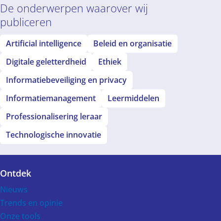
De onderwerpen waarover wij
publiceren
Artificial intelligence
Beleid en organisatie
Digitale geletterdheid
Ethiek
Informatiebeveiliging en privacy
Informatiemanagement
Leermiddelen
Professionalisering leraar
Technologische innovatie
Ontdek
Voet
Nieuws
Trends en opinie
Onze tools