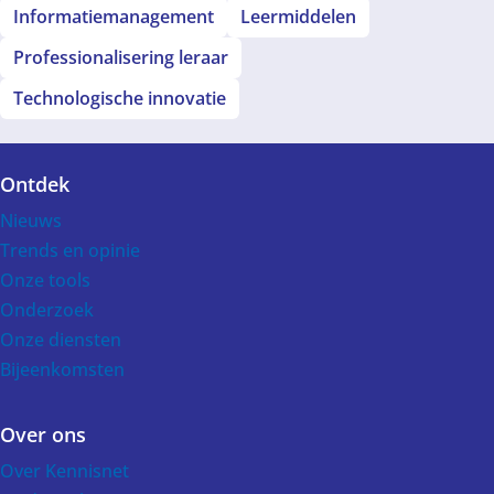
Informatiemanagement
Leermiddelen
Professionalisering leraar
Technologische innovatie
Ontdek
Voet
Nieuws
Trends en opinie
Onze tools
Onderzoek
Onze diensten
Bijeenkomsten
Over ons
Over Kennisnet