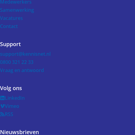
Medewerkers
Samenwerking
Vacatures
Contact
Support
support@kennisnet.nl
0800 321 22 33
Vraag en antwoord
Volg ons
LinkedIn
Vimeo
RSS
Nieuwsbrieven