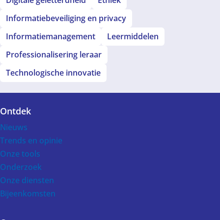
Digitale geletterdheid
Ethiek
Informatiebeveiliging en privacy
Informatiemanagement
Leermiddelen
Professionalisering leraar
Technologische innovatie
Ontdek
Voet
Nieuws
Trends en opinie
Onze tools
Onderzoek
Onze diensten
Bijeenkomsten