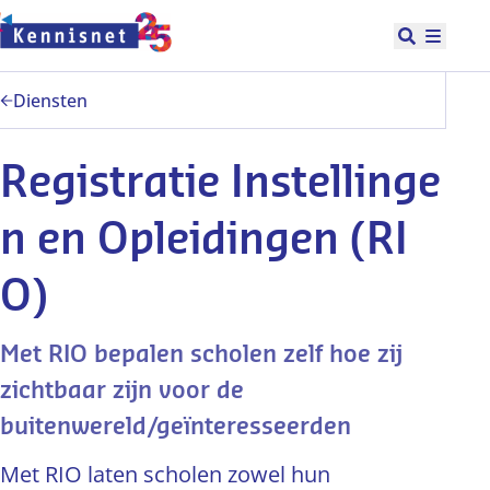
Doorgaan naar hoofdinhoud
Open zoek
Hoofd
Diensten
Registratie Instellinge
n en Opleidingen (RI
O)
Met RIO bepalen scholen zelf hoe zij
zichtbaar zijn voor de
buitenwereld/geïnteresseerden
Met RIO laten scholen zowel hun