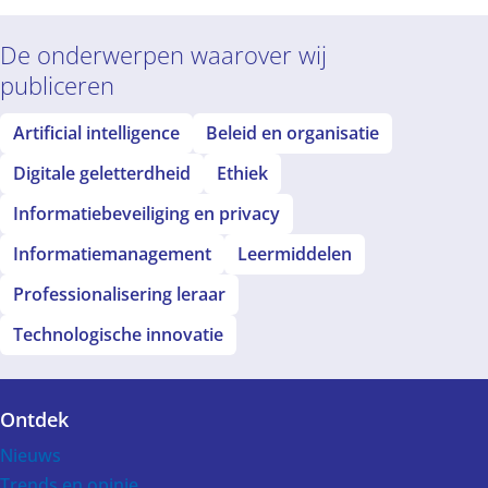
De onderwerpen waarover wij
publiceren
Artificial intelligence
Beleid en organisatie
Digitale geletterdheid
Ethiek
Informatiebeveiliging en privacy
Informatiemanagement
Leermiddelen
Professionalisering leraar
Technologische innovatie
Ontdek
Voet
Nieuws
Trends en opinie