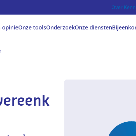
Over Kenn
 opinie
Onze tools
Onderzoek
Onze diensten
Bijeenko
n
vereenk