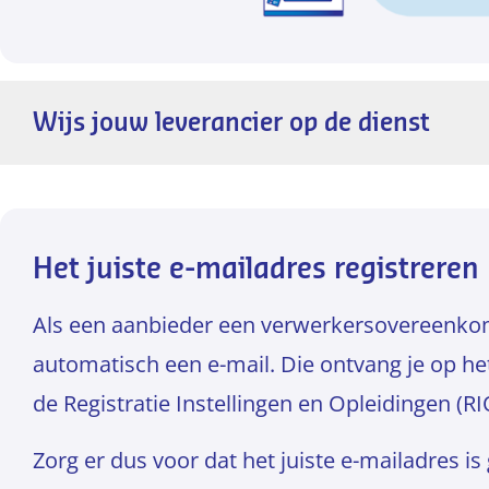
Wijs jouw leverancier op de dienst
Ontvang je nog steeds verwerkersovereenko
leverancier? Vraag jouw leverancier dan over
Verwerkersovereenkomsten. Je kunt onderst
Het juiste e-mailadres registreren
om leveranciers te wijzen op de dienst.
Als een aanbieder een verwerkersovereenkoms
Bericht schoolbestuur aan leverancier
(odt, 9
automatisch een e-mail. Die ontvang je op het
de Registratie Instellingen en Opleidingen (R
Zorg er dus voor dat het juiste e-mailadres is