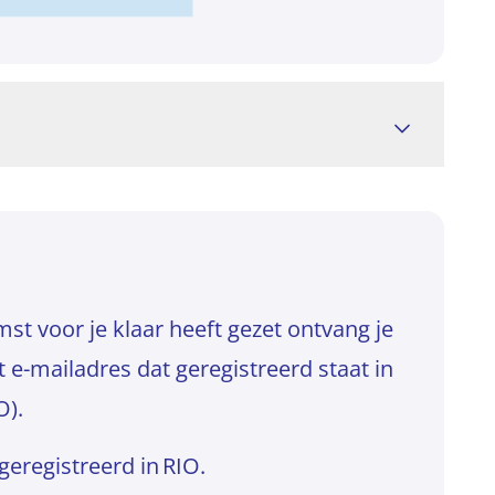
msten op de oude manier van jouw
 te stappen naar de Dienst
aand bericht downloaden en gebruiken
t voor je klaar heeft gezet ontvang je
,4KB)
 e-mailadres dat geregistreerd staat in
IO).
 geregistreerd in RIO.