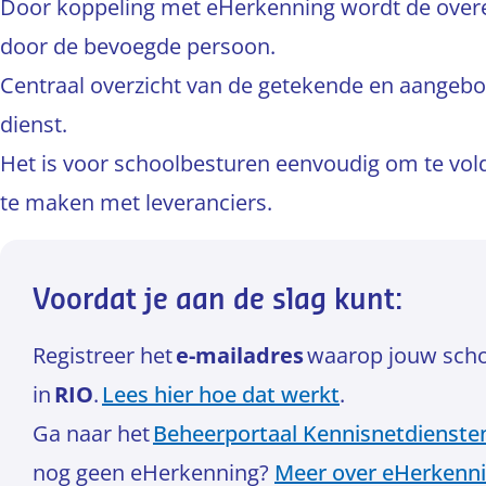
Door koppeling met eHerkenning wordt de over
door de bevoegde persoon.
Centraal overzicht van de getekende en aange
dienst.
Het is voor schoolbesturen eenvoudig om te vo
te maken met leveranciers.
Voordat je aan de slag kunt:
Registreer het
e-mailadres
waarop jouw schoo
in
RIO
.
Lees hier hoe dat werkt
.
Ga naar het
Beheerportaal Kennisnetdienste
nog geen eHerkenning?
Meer over eHerkennin