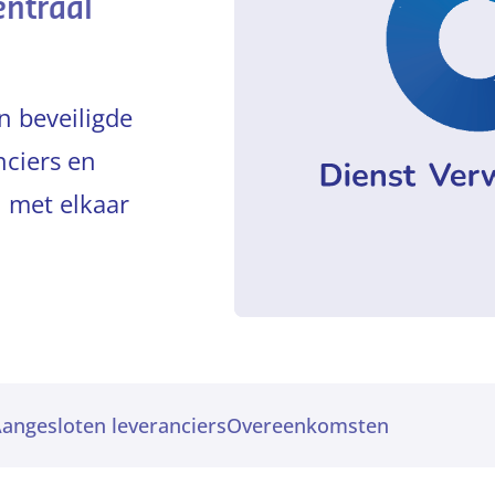
ntraal
 beveiligde
ciers en
 met elkaar
angesloten leveranciers
Overeenkomsten