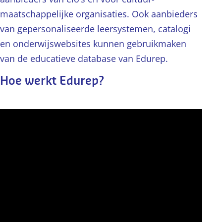
maatschappelijke organisaties. Ook aanbieders
van gepersonaliseerde leersystemen, catalogi
en onderwijswebsites kunnen gebruikmaken
van de educatieve database van Edurep.
Hoe werkt Edurep?