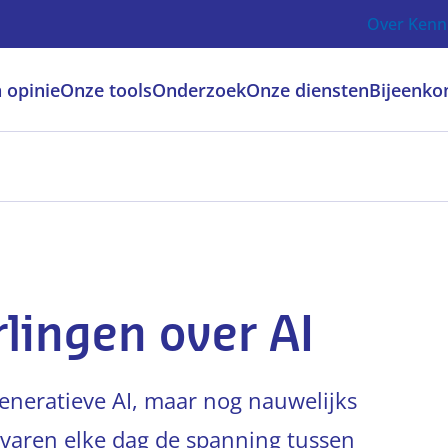
Over Kenn
 opinie
Onze tools
Onderzoek
Onze diensten
Bijeenko
lingen over AI
generatieve AI, maar nog nauwelijks
ervaren elke dag de spanning tussen