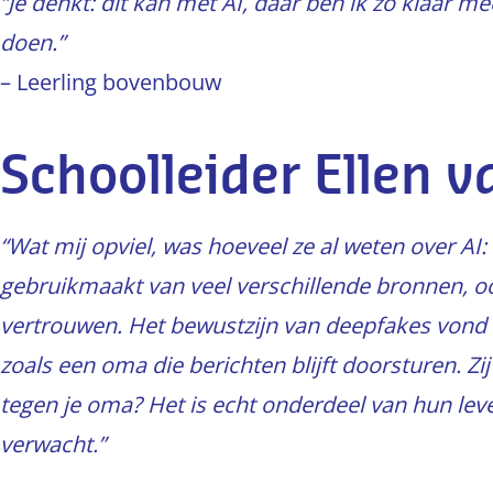
“Je denkt: dit kan met AI, daar ben ik zo klaar mee
doen.”
– Leerling bovenbouw
Schoolleider Ellen 
“Wat mij opviel, was hoeveel ze al weten over AI: d
gebruikmaakt van veel verschillende bronnen, ook
vertrouwen. Het bewustzijn van deepfakes vond i
zoals een oma die berichten blijft doorsturen. Zij 
tegen je oma? Het is echt onderdeel van hun lev
verwacht.”