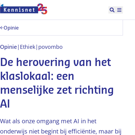
Doorgaan naar hoofdinhoud
Open zoek
Hoofd
Opinie
Opinie
|
Ethiek
|
po
vo
mbo
De herovering van het
klaslokaal: een
menselijke zet richting
AI
Wat als onze omgang met AI in het
onderwijs niet begint bij efficiëntie, maar bij