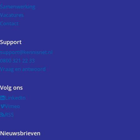
Samenwerking
Vacatures
Contact
Support
support@kennisnet.nl
0800 321 22 33
Vraag en antwoord
Volg ons
LinkedIn
Vimeo
RSS
Nieuwsbrieven