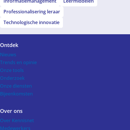
Informatiemanagement
Leermiddelen
Professionalisering leraar
Technologische innovatie
Ontdek
Voet
Nieuws
Trends en opinie
Onze tools
Onderzoek
Onze diensten
Bijeenkomsten
Over ons
Over Kennisnet
Medewerkers