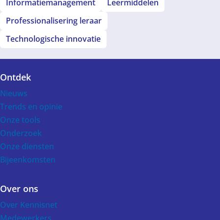
Informatiemanagement
Leermiddelen
Professionalisering leraar
Technologische innovatie
Ontdek
Voet
Nieuws
Trends en opinie
Onze tools
Onderzoek
Onze diensten
Bijeenkomsten
Over ons
Over Kennisnet
Medewerkers