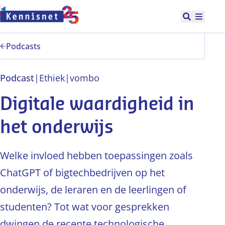
Doorgaan naar hoofdinhoud
Open zoek
Hoofd
Podcasts
Podcast
|
Ethiek
|
vo
mbo
Digitale waardigheid in
het onderwijs
Welke invloed hebben toepassingen zoals
ChatGPT of bigtechbedrijven op het
onderwijs, de leraren en de leerlingen of
studenten? Tot wat voor gesprekken
dwingen de recente technologische