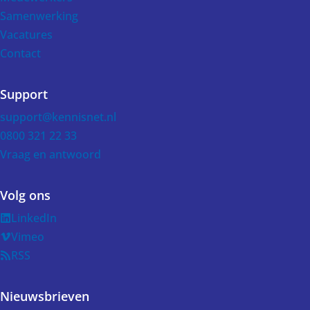
Samenwerking
Vacatures
Contact
Support
support@kennisnet.nl
0800 321 22 33
Vraag en antwoord
Volg ons
LinkedIn
Vimeo
RSS
Nieuwsbrieven