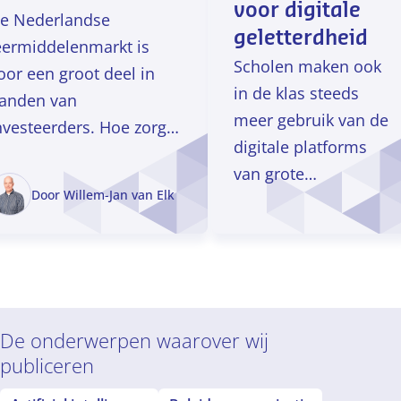
voor digitale
e Nederlandse
geletterdheid
eermiddelenmarkt is
Scholen maken ook
oor een groot deel in
in de klas steeds
anden van
meer gebruik van de
nvesteerders. Hoe zorgen
digitale platforms
e dat er voldoende
van grote
andacht voor publieke
Door Willem-Jan van Elk
techbedrijven als
aarden in het onderwijs
Microsoft en
s?
Google. Dit biedt
onmiskenbare
voordelen: de
producten zijn
De onderwerpen waarover wij
gebruiksvriendelijk
publiceren
en betrouwbaar.