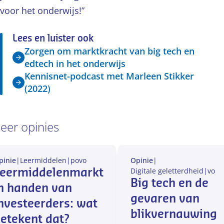
voor het onderwijs!”
Lees en luister ook
Zorgen om marktkracht van big tech en
edtech in het onderwijs
Kennisnet-podcast met Marleen Stikker
(2022)
eer opinies
pinie
|
Leermiddelen
|
po
vo
Opinie
|
Digitale geletterdheid
|
vo
eermiddelenmarkt
Big tech en de
n handen van
gevaren van
nvesteerders: wat
blikvernauwing
etekent dat?