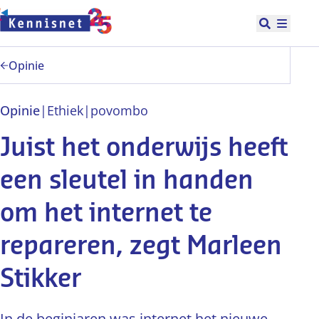
Doorgaan naar hoofdinhoud
Open zoek
Hoofd
Opinie
Opinie
|
Ethiek
|
po
vo
mbo
Juist het onderwijs heeft
een sleutel in handen
om het internet te
repareren, zegt Marleen
Stikker
In de beginjaren was internet het nieuwe