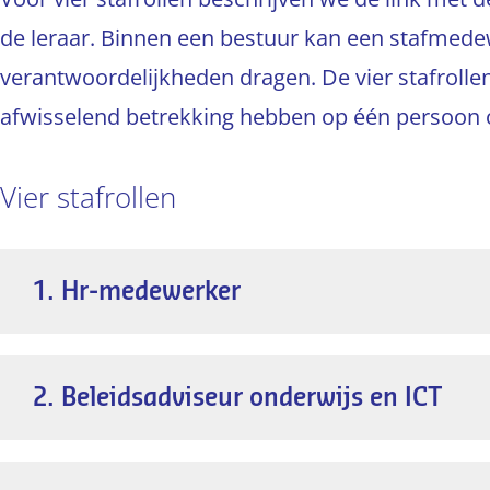
de leraar. Binnen een bestuur kan een stafmede
verantwoordelijkheden dragen. De vier stafroll
afwisselend betrekking hebben op één persoon 
Vier stafrollen
1. Hr-medewerker
De hr-medewerker kan ervoor zorgen dat I
hr-beleid. Via de hr-gesprekscyclus kunnen le
2. Beleidsadviseur onderwijs en ICT
vervolgens steeds in gesprek gaan over de sp
De beleidsadviseur onderwijs en ICT onderst
vaardigheden.