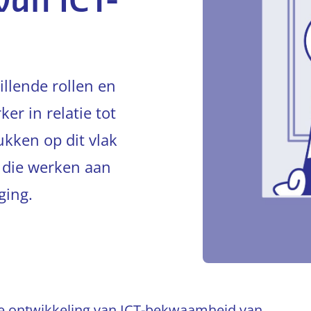
van ICT-
illende rollen en
r in relatie tot
kken op dit vlak
 die werken aan
ging.
 de ontwikkeling van ICT-bekwaamheid van