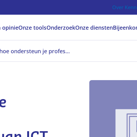
Over Kenn
 opinie
Onze tools
Onderzoek
Onze diensten
Bijeenko
Stafmedewerker, hoe ondersteun je professionalisering van ICT-bekwaamheid?
e