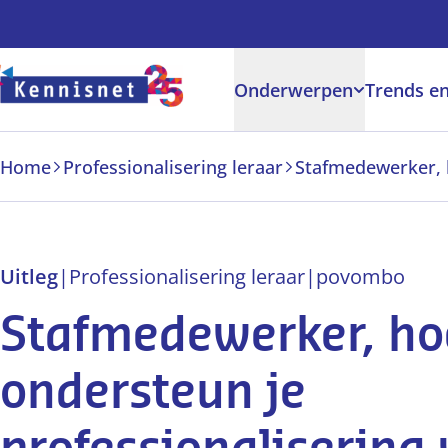
Doorgaan naar hoofdinhoud
Onderwerpen
Trends en
Home
Professionalisering leraar
Uitleg
|
Professionalisering leraar
|
po
vo
mbo
Stafmedewerker, ho
ondersteun je