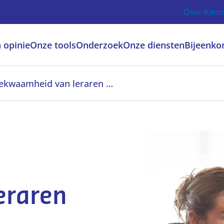
Over Kenn
 opinie
Onze tools
Onderzoek
Onze diensten
Bijeenko
Werken aan ICT-bekwaamheid van leraren met leerKRACHT
eraren