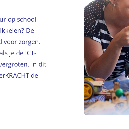
uur op school
ikkelen? De
d voor zorgen.
ls je de ICT-
ergroten. In dit
LeerKRACHT de