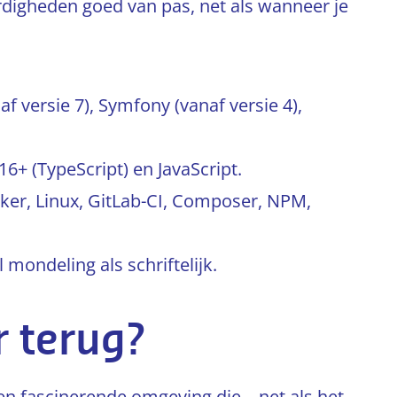
rdigheden goed van pas, net als wanneer je
 versie 7), Symfony (vanaf versie 4),
6+ (TypeScript) en JavaScript.
ker, Linux, GitLab-CI, Composer, NPM,
mondeling als schriftelijk.
r terug?
en fascinerende omgeving die – net als het