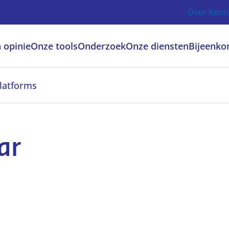
Over Kenn
 opinie
Onze tools
Onderzoek
Onze diensten
Bijeenko
latforms
ar