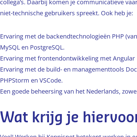
collega’s. Daarbij komen je communicatieve vaa
niet-technische gebruikers spreekt. Ook heb je:
Ervaring met de backendtechnologieën PHP (vanaf
MySQL en PostgreSQL.
Ervaring met frontendontwikkeling met Angular 1
Ervaring met de build- en managementtools Doc
PHPStorm en VSCode.
Een goede beheersing van het Nederlands, zowel 
Wat krijg je hiervoo
Veel! Werken bij Kennisnet betekent werken in e