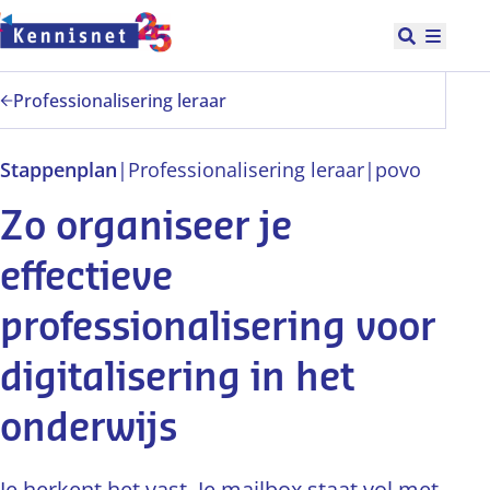
Doorgaan naar hoofdinhoud
Open zoek
Hoofd
Professionalisering leraar
Stappenplan
|
Professionalisering leraar
|
po
vo
Zo organiseer je
effectieve
professionalisering voor
digitalisering in het
onderwijs
Je herkent het vast. Je mailbox staat vol met