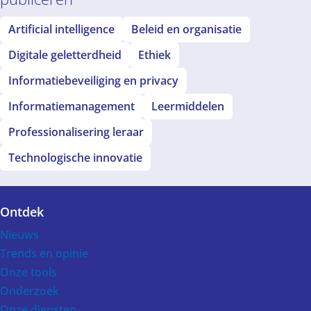
Artificial intelligence
Beleid en organisatie
Digitale geletterdheid
Ethiek
Informatiebeveiliging en privacy
Informatiemanagement
Leermiddelen
Professionalisering leraar
Technologische innovatie
Ontdek
Voet
Nieuws
Trends en opinie
Onze tools
Onderzoek
Onze diensten