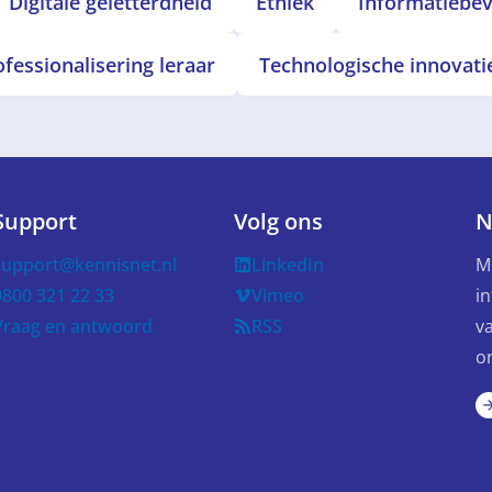
Digitale geletterdheid
Ethiek
Informatiebeve
ofessionalisering leraar
Technologische innovati
Support
Volg ons
N
support@kennisnet.nl
LinkedIn
M
0800 321 22 33
Vimeo
in
Vraag en antwoord
RSS
v
o