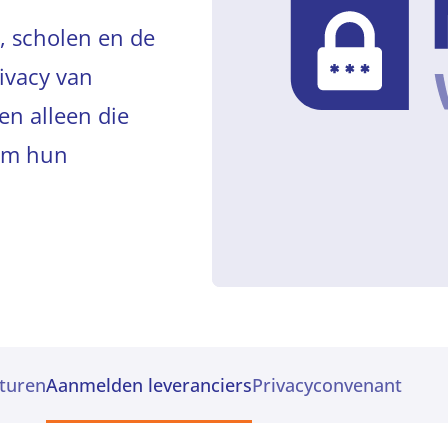
, scholen en de
ivacy van
en alleen die
 om hun
turen
Aanmelden leveranciers
Privacyconvenant