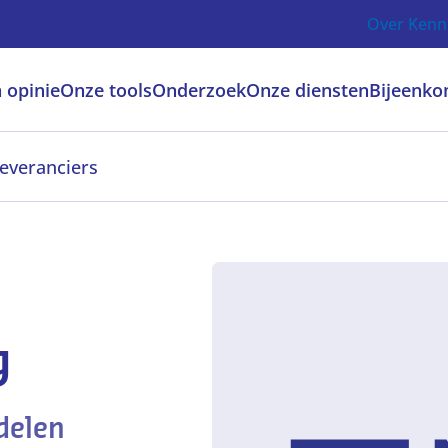
Over Kenn
 opinie
Onze tools
Onderzoek
Onze diensten
Bijeenko
everanciers
g
ddelen