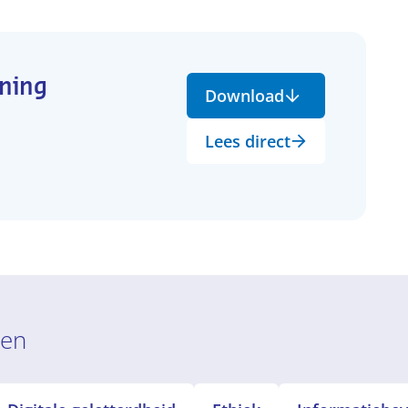
ning
Download
Lees direct
ren