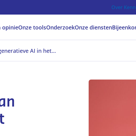
Over Kenn
 opinie
Onze tools
Onderzoek
Onze diensten
Bijeenko
Kansen en risico’s van generatieve AI in het onderwijs
van
t