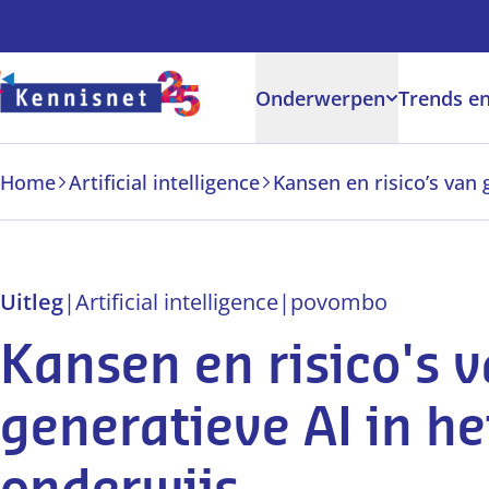
Doorgaan naar hoofdinhoud
Onderwerpen
Trends en
Home
Artificial intelligence
Uitleg
|
Artificial intelligence
|
po
vo
mbo
Kansen en risico's 
generatieve AI in he