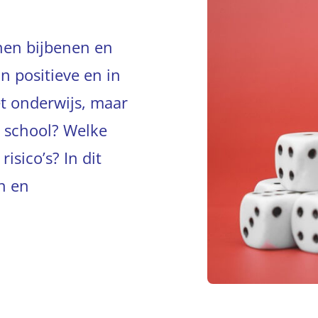
nnen bijbenen en
In positieve en in
et onderwijs, maar
p school? Welke
isico’s? In dit
en en