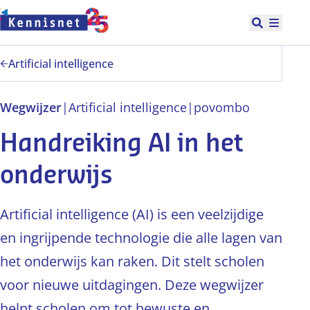
Doorgaan naar hoofdinhoud
Open zoek
Hoofd
Artificial intelligence
Wegwijzer
|
Artificial intelligence
|
po
vo
mbo
Handreiking AI in het
onderwijs
Artificial intelligence (AI) is een veelzijdige
en ingrijpende technologie die alle lagen van
het onderwijs kan raken. Dit stelt scholen
voor nieuwe uitdagingen. Deze wegwijzer
helpt scholen om tot bewuste en