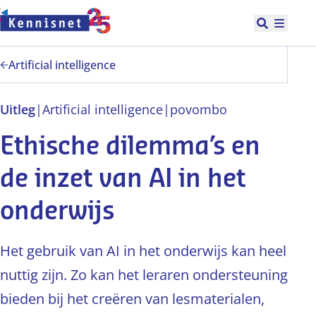
Doorgaan naar hoofdinhoud
Open zoek
Hoofd
Artificial intelligence
Uitleg
|
Artificial intelligence
|
po
vo
mbo
Ethische dilemma’s en
de inzet van AI in het
onderwijs
Het gebruik van AI in het onderwijs kan heel
nuttig zijn. Zo kan het leraren ondersteuning
bieden bij het creëren van lesmaterialen,