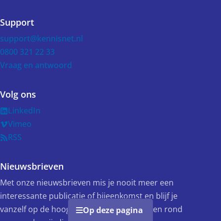
Support
support@kennisnet.nl
0800 321 22 33
Vraag en antwoord
Volg ons
LinkedIn
Vimeo
RSS
Nieuwsbrieven
Met onze nieuwsbrieven mis je nooit meer een
interessante publicatie of bijeenkomst en blijf je
vanzelf op de hoogte van de ontwikkelingen rond
Op deze pagina