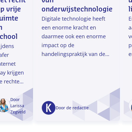
et recht
van
p vrije
onderwijstechnologie
l
uimte
Digitale technologie heeft
E
een enorme kracht en
a
n
daarmee ook een enorme
v
school
impact op de
p
ijdens
handelingspraktijk van de
e
afer
leraar, zegt Pieter
i
nternet
Boshuizen.
a
ay krijgen
l
e rechten
i
an
o
inderen in
Door
Larissa
D
e digitale
Door de redactie
Zegveld
d
ereld
v
erecht veel