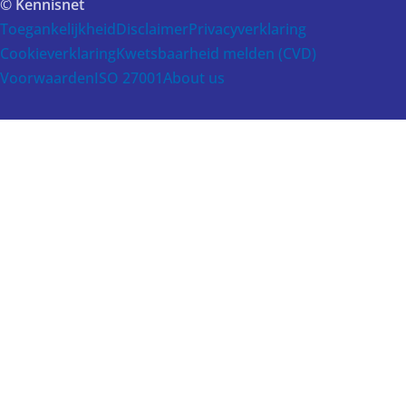
© Kennisnet
Toegankelijkheid
Disclaimer
Privacyverklaring
Cookieverklaring
Kwetsbaarheid melden (CVD)
Voorwaarden
ISO 27001
About us