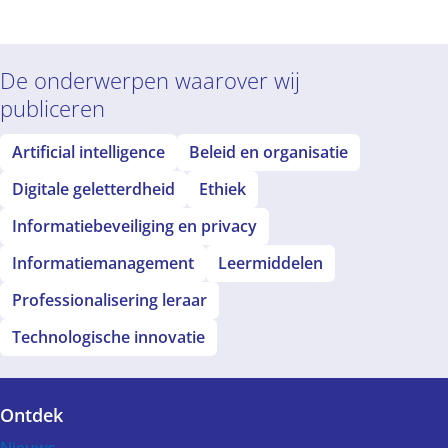
n
andacht.
v
ijken we
K
aar hoe
De onderwerpen waarover wij
‘
et
publiceren
h
nderwijs
Artificial intelligence
Beleid en organisatie
d
ich
D
erhoudt
Digitale geletterdheid
Ethiek
v
ot de
Informatiebeveiliging en privacy
l
echten van
Informatiemanagement
Leermiddelen
o
inderen,
Professionalisering leraar
p
an is er
r
eden tot
Technologische innovatie
l
lertheid.
Ontdek
Voet
Nieuws