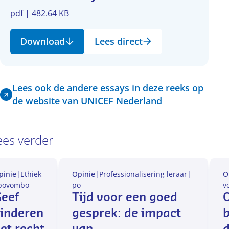
pdf | 482.64 KB
Download
Lees direct
Lees ook de andere essays in deze reeks op
de website van UNICEF Nederland
ees verder
pinie
|
Ethiek
Opinie
|
Professionalisering leraar
|
O
po
vo
mbo
po
v
eef
Tijd voor een goed
inderen
gesprek: de impact
b