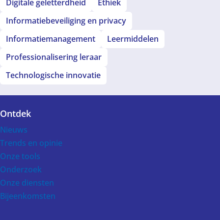
Digitale geletterdheid
Ethiek
Informatiebeveiliging en privacy
Informatiemanagement
Leermiddelen
Professionalisering leraar
Technologische innovatie
Ontdek
Voet
Nieuws
Trends en opinie
Onze tools
Onderzoek
Onze diensten
Bijeenkomsten