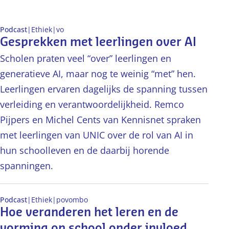
Opinie
Podcast
|
Ethiek
|
vo
Onderzoek
Gesprekken met leerlingen over AI
Podcast
Scholen praten veel “over” leerlingen en
generatieve AI, maar nog te weinig “met” hen.
Bijeenkomst
Leerlingen ervaren dagelijks de spanning tussen
Nieuws
verleiding en verantwoordelijkheid. Remco
Pijpers en Michel Cents van Kennisnet spraken
met leerlingen van UNIC over de rol van AI in
hun schoolleven en de daarbij horende
spanningen.
Podcast
|
Ethiek
|
po
vo
mbo
Hoe veranderen het leren en de
vorming op school onder invloed