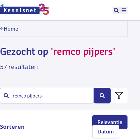
Doorgaan naar hoofdinhoud
Open zoek
Hoofd
Home
Gezocht op
'remco pijpers'
57 resultaten
Filters
Zoeken
Alle
Relevantie
Sorteren
Datum
Artikel