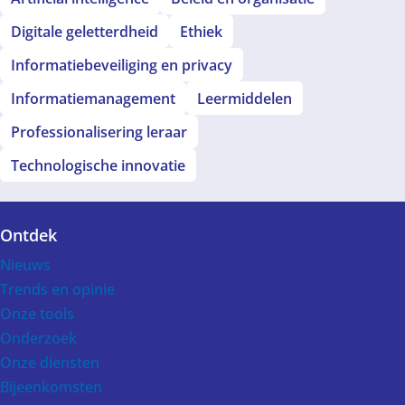
Digitale geletterdheid
Ethiek
Informatiebeveiliging en privacy
Informatiemanagement
Leermiddelen
Professionalisering leraar
Technologische innovatie
Ontdek
Voet
Nieuws
Trends en opinie
Onze tools
Onderzoek
Onze diensten
Bijeenkomsten