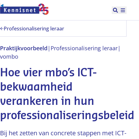
Doorgaan naar hoofdinhoud
Open zoek
Hoofd
Professionalisering leraar
Praktijkvoorbeeld
|
Professionalisering leraar
|
vo
mbo
Hoe vier mbo’s ICT-
bekwaamheid
verankeren in hun
professionaliseringsbeleid
Bij het zetten van concrete stappen met ICT-