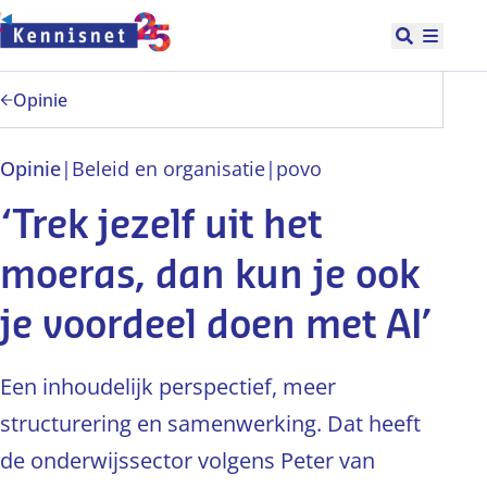
Doorgaan naar hoofdinhoud
Open zoek
Hoofd
Opinie
Opinie
|
Beleid en organisatie
|
po
vo
‘Trek jezelf uit het
moeras, dan kun je ook
je voordeel doen met AI’
Een inhoudelijk perspectief, meer
structurering en samenwerking. Dat heeft
de onderwijssector volgens Peter van