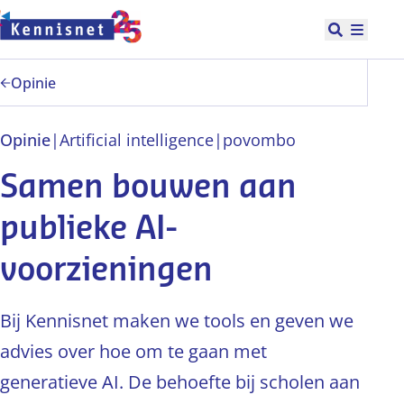
Doorgaan naar hoofdinhoud
Open zoek
Hoofd
Opinie
Opinie
|
Artificial intelligence
|
po
vo
mbo
Samen bouwen aan
publieke AI-
voorzieningen
Bij Kennisnet maken we tools en geven we
advies over hoe om te gaan met
generatieve AI. De behoefte bij scholen aan