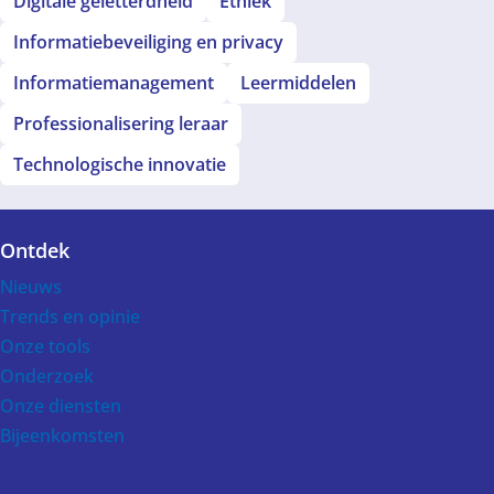
Digitale geletterdheid
Ethiek
Informatiebeveiliging en privacy
Informatiemanagement
Leermiddelen
Professionalisering leraar
Technologische innovatie
Ontdek
Voet
Nieuws
Trends en opinie
Onze tools
Onderzoek
Onze diensten
Bijeenkomsten