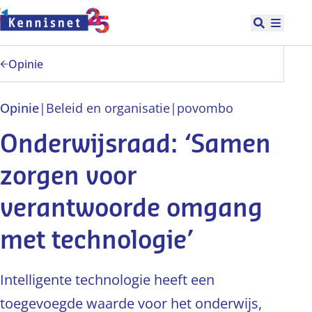
Doorgaan naar hoofdinhoud
Open zoek
Hoofd
Opinie
Opinie
|
Beleid en organisatie
|
po
vo
mbo
Onderwijsraad: ‘Samen
zorgen voor
verantwoorde omgang
met technologie’
Intelligente technologie heeft een
toegevoegde waarde voor het onderwijs,