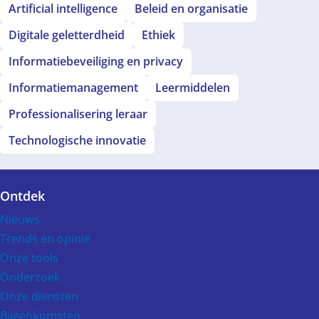
Artificial intelligence
Beleid en organisatie
Digitale geletterdheid
Ethiek
Informatiebeveiliging en privacy
Informatiemanagement
Leermiddelen
Professionalisering leraar
Technologische innovatie
Ontdek
Voet
Nieuws
Trends en opinie
Onze tools
Onderzoek
Onze diensten
Bijeenkomsten