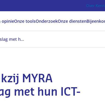
Over Kenn
 opinie
Onze tools
Onderzoek
Onze diensten
Bijeenko
Dankzij MYRA doordacht aan de slag met hun ICT-bekwaamheid
kzij MYRA
ag met hun ICT-