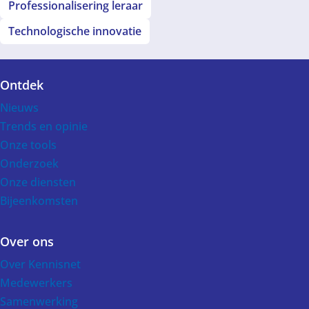
Professionalisering leraar
Technologische innovatie
Ontdek
Voet
Nieuws
Trends en opinie
Onze tools
Onderzoek
Onze diensten
Bijeenkomsten
Over ons
Over Kennisnet
Medewerkers
Samenwerking