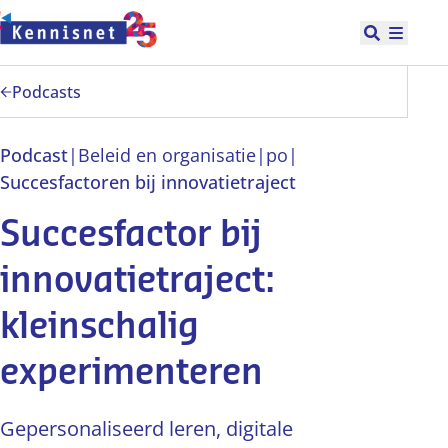
Doorgaan naar hoofdinhoud
Open zoek
Hoofd
Podcasts
Podcast
|
Beleid en organisatie
|
po
|
Succesfactoren bij innovatietraject
Succesfactor bij
innovatietraject:
kleinschalig
experimenteren
Gepersonaliseerd leren, digitale