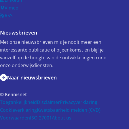
Vimeo
RSS
Nieuwsbrieven
Met onze nieuwsbrieven mis je nooit meer een
interessante publicatie of bijeenkomst en blijf je
vanzelf op de hoogte van de ontwikkelingen rond
onze onderwijsdiensten.
Naar nieuwsbrieven
© Kennisnet
Toegankelijkheid
Disclaimer
Privacyverklaring
Cookieverklaring
Kwetsbaarheid melden (CVD)
Voorwaarden
ISO 27001
About us