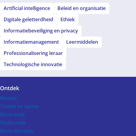
Artificial intelligence
Beleid en organisatie
Digitale geletterdheid
Ethiek
Informatiebeveiliging en privacy
Informatiemanagement
Leermiddelen
Professionalisering leraar
Technologische innovatie
Ontdek
Voet
Nieuws
Trends en opinie
Onze tools
Onderzoek
Onze diensten