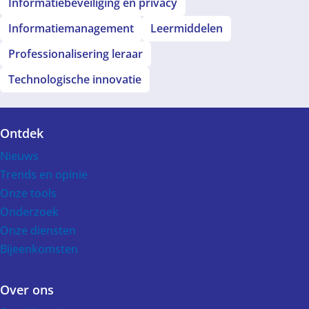
Informatiebeveiliging en privacy
Informatiemanagement
Leermiddelen
Professionalisering leraar
Technologische innovatie
Ontdek
Voet
Nieuws
Trends en opinie
Onze tools
Onderzoek
Onze diensten
Bijeenkomsten
Over ons