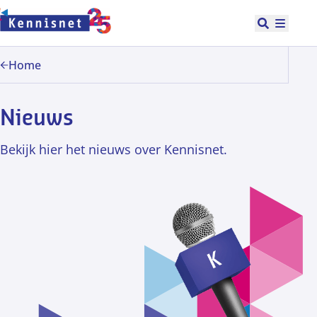
Doorgaan naar hoofdinhoud
Open zoek
Hoofd
Home
Nieuws
Bekijk hier het nieuws over Kennisnet.