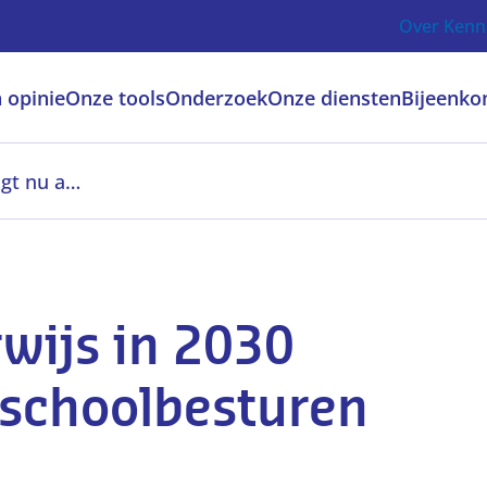
Over Kenn
 opinie
Onze tools
Onderzoek
Onze diensten
Bijeenko
Digitaal veilig onderwijs in 2030 vraagt nu actie van schoolbesturen
rwijs in 2030
 schoolbesturen