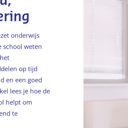
d,
ering
zet onderwijs
e school weten
 het
delen op tijd
eid en een goed
kel lees je hoe de
ol helpt om
end te