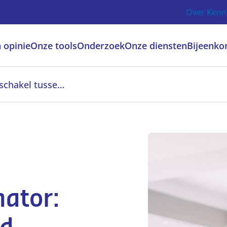
Over Kenn
 opinie
Onze tools
Onderzoek
Onze diensten
Bijeenko
De leermiddelencoördinator: schakel tussen beleid, contracten en uitvoering
nator: