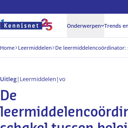
Doorgaan naar hoofdinhoud
Onderwerpen
Trends en
Home
Leermiddelen
Uitleg
|
Leermiddelen
|
vo
De
leermiddelencoördi