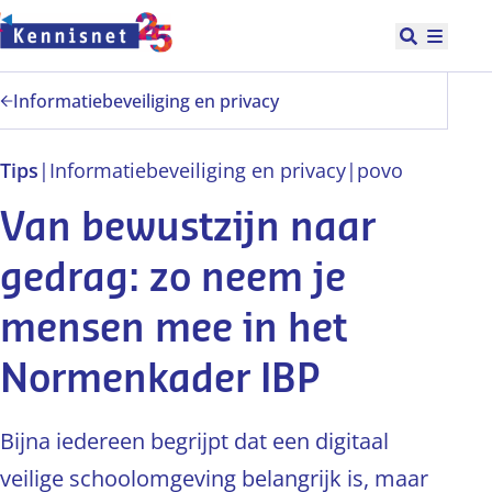
Doorgaan naar hoofdinhoud
Open zoek
Hoofd
Informatiebeveiliging en privacy
Tips
|
Informatiebeveiliging en privacy
|
po
vo
Van bewustzijn naar
gedrag: zo neem je
mensen mee in het
Normenkader IBP
Bijna iedereen begrijpt dat een digitaal
veilige schoolomgeving belangrijk is, maar