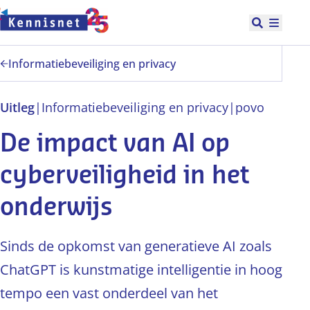
Doorgaan naar hoofdinhoud
Open zoek
Hoofd
Informatiebeveiliging en privacy
Uitleg
|
Informatiebeveiliging en privacy
|
po
vo
De impact van AI op
cyberveiligheid in het
onderwijs
Sinds de opkomst van generatieve AI zoals
ChatGPT is kunstmatige intelligentie in hoog
tempo een vast onderdeel van het