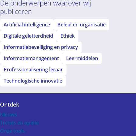
De onderwerpen waarover wij
publiceren
Artificial intelligence
Beleid en organisatie
Digitale geletterdheid
Ethiek
Informatiebeveiliging en privacy
Informatiemanagement
Leermiddelen
Professionalisering leraar
Technologische innovatie
Ontdek
Voet
Nieuws
Trends en opinie
Onze tools