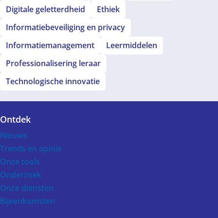
Digitale geletterdheid
Ethiek
Informatiebeveiliging en privacy
Informatiemanagement
Leermiddelen
Professionalisering leraar
Technologische innovatie
Ontdek
Voet
Nieuws
Trends en opinie
Onze tools
Onderzoek
Onze diensten
Bijeenkomsten