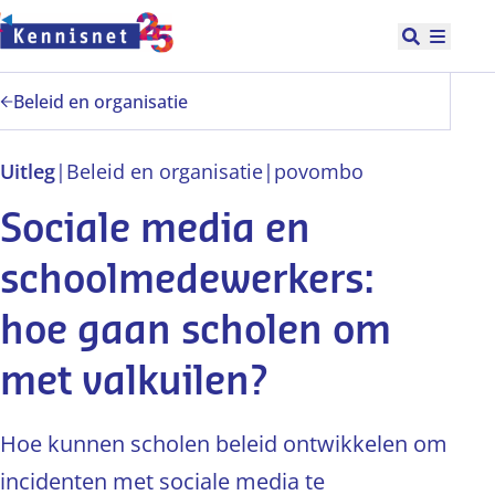
Doorgaan naar hoofdinhoud
Open zoek
Hoofd
Beleid en organisatie
Uitleg
|
Beleid en organisatie
|
po
vo
mbo
Sociale media en
schoolmedewerkers:
hoe gaan scholen om
met valkuilen?
Hoe kunnen scholen beleid ontwikkelen om
incidenten met sociale media te