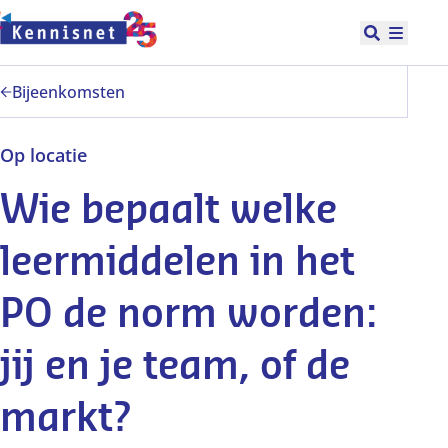
Doorgaan naar hoofdinhoud
Open zoek
Hoofd
Bijeenkomsten
Op locatie
Wie bepaalt welke
leermiddelen in het
PO de norm worden:
jij en je team, of de
markt?