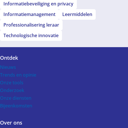
Informatiebeveiliging en privacy
Informatiemanagement
Leermiddelen
Professionalisering leraar
Technologische innovatie
Ontdek
Voet
Nieuws
Trends en opinie
Onze tools
Onderzoek
Onze diensten
Bijeenkomsten
Over ons