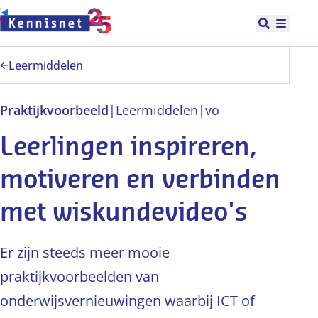
Doorgaan naar hoofdinhoud
Open zoek
Hoofd
Leermiddelen
Praktijkvoorbeeld
|
Leermiddelen
|
vo
Leerlingen inspireren,
motiveren en verbinden
met wiskundevideo's
Er zijn steeds meer mooie
praktijkvoorbeelden van
onderwijsvernieuwingen waarbij ICT of