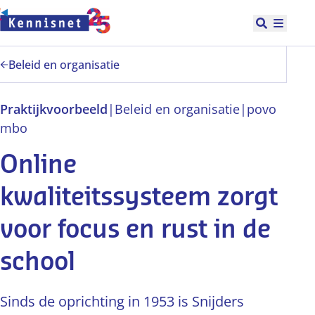
Doorgaan naar hoofdinhoud
Open zoek
Hoofd
Beleid en organisatie
Praktijkvoorbeeld
|
Beleid en organisatie
|
po
vo
mbo
Online
kwaliteitssysteem zorgt
voor focus en rust in de
school
Sinds de oprichting in 1953 is Snijders