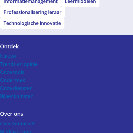
Informatiemanagement
Leermiddelen
Professionalisering leraar
Technologische innovatie
Ontdek
Voet
Nieuws
Trends en opinie
Onze tools
Onderzoek
Onze diensten
Bijeenkomsten
Over ons
Over Kennisnet
Medewerkers