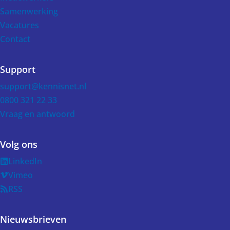
Samenwerking
Vacatures
Contact
Support
support@kennisnet.nl
0800 321 22 33
Vraag en antwoord
Volg ons
LinkedIn
Vimeo
RSS
Nieuwsbrieven