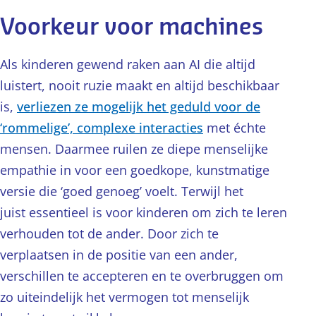
vrienden of familie: AI veroordeelt je
van de gebruiker door de manier waarop
naar een van de eerste chatbots uit 1966
immers niet en voelt vaak als een veilige
Voorkeur voor machines
iemand vragen stelt. Het model probeert
die gebruikers het gevoel gaf écht naar
keuze.
bijvoorbeeld in te schatten welke
hen te luisteren.
Mensen zijn van nature
Als kinderen gewend raken aan AI die altijd
emoties je voelt op basis van de
geneigd om de gevoelens die een AI
luistert, nooit ruzie maakt en altijd beschikbaar
woorden die je gebruikt en de manier
zogenaamd toont te beantwoorden.
Zo
is,
verliezen ze mogelijk het geduld voor de
waarop je je zinnen formuleert.
kan er een band ontstaan, waarbij
‘rommelige’, complexe interacties
met échte
mensen zelfs liefde voor AI kunnen
mensen. Daarmee ruilen ze diepe menselijke
Elke interactie is een nieuw signaal
ontwikkelen.
Maar
het
is
belangrijk om te
empathie in voor een goedkope, kunstmatige
waarmee het profiel verder kan worden
beseffen dat dit soort ‘relaties’ altijd
versie die ‘goed genoeg’ voelt. Terwijl het
aangescherpt en verdiept. Zo kan de AI-
eenzijdig zijn
.
Hoewel een
chatbot
weet
juist essentieel is voor kinderen om zich te leren
companion antwoorden genereren die
hoe een prettig gesprek gevoerd moet
verhouden tot de ander. Door zich te
de suggestie wekken dat je als gebruiker
worden, kan het slechts empathie
verplaatsen in de positie van een ander,
echt gezien en begrepen wordt. En dat
veinzen. Het systeem is zelf niet in staat
verschillen te accepteren en te overbruggen om
vergroot de kans dat iemand terugkomt
tot voelen en heeft geen enkele
zo uiteindelijk het vermogen tot menselijk
om het gesprek voort te zetten.
emotionele betrokkenheid bij jouw