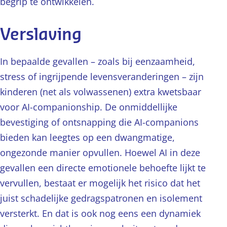
begrip te ontwikkelen.
leven. De intimiteit die AI oproept,
blijft
daarom altijd kunstmatig
.
Verslaving
In bepaalde gevallen – zoals bij eenzaamheid,
stress of ingrijpende levensveranderingen – zijn
kinderen (net als volwassenen) extra kwetsbaar
voor AI-companionship. De onmiddellijke
bevestiging of ontsnapping die AI-companions
bieden kan leegtes op een dwangmatige,
ongezonde manier opvullen. Hoewel AI in deze
gevallen een directe emotionele behoefte lijkt te
vervullen, bestaat er mogelijk het risico dat het
juist schadelijke gedragspatronen en isolement
versterkt. En dat is ook nog eens een dynamiek