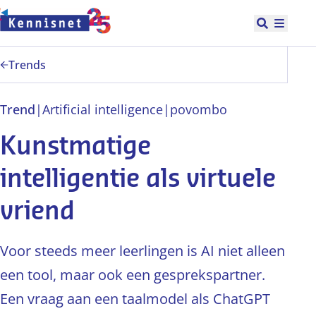
Doorgaan naar hoofdinhoud
Open zoek
Hoofd
Trends
Trend
|
Artificial intelligence
|
po
vo
mbo
Kunstmatige
intelligentie als virtuele
vriend
Voor steeds meer leerlingen is AI niet alleen
een tool, maar ook een gesprekspartner.
Een vraag aan een taalmodel als ChatGPT