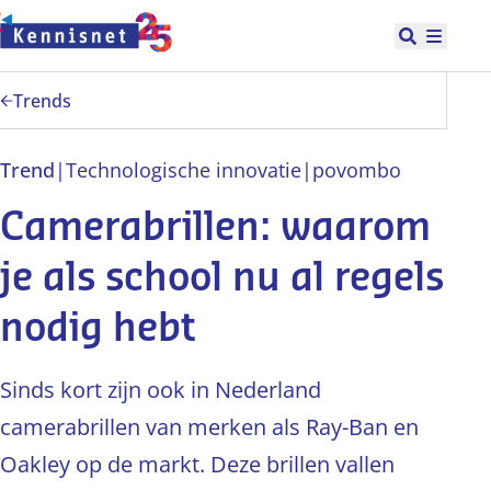
Doorgaan naar hoofdinhoud
Open zoek
Hoofd
Trends
Trend
|
Technologische innovatie
|
po
vo
mbo
Camerabrillen: waarom
je als school nu al regels
nodig hebt
Sinds kort zijn ook in Nederland
camerabrillen van merken als Ray-Ban en
Oakley op de markt. Deze brillen vallen