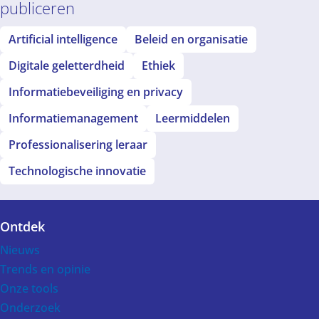
publiceren
Artificial intelligence
Beleid en organisatie
Digitale geletterdheid
Ethiek
Informatiebeveiliging en privacy
Informatiemanagement
Leermiddelen
Professionalisering leraar
Technologische innovatie
Ontdek
Voet
Nieuws
Trends en opinie
Onze tools
Onderzoek