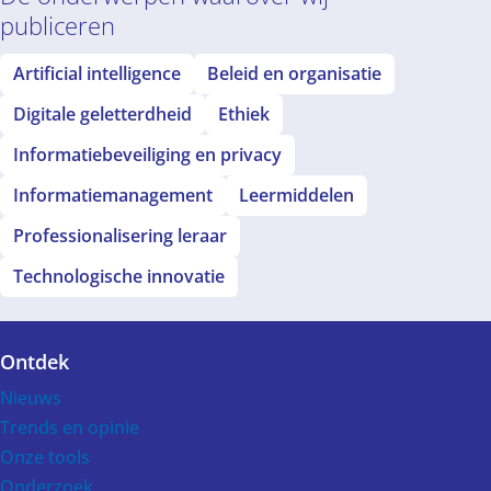
publiceren
Artificial intelligence
Beleid en organisatie
Digitale geletterdheid
Ethiek
Informatiebeveiliging en privacy
Informatiemanagement
Leermiddelen
Professionalisering leraar
Technologische innovatie
Ontdek
Voet
Nieuws
Trends en opinie
Onze tools
Onderzoek