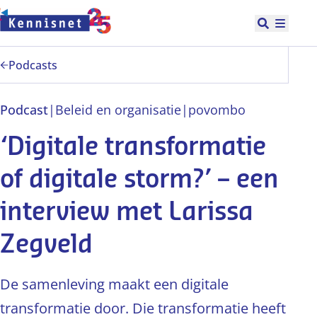
Doorgaan naar hoofdinhoud
Open zoek
Hoofd
Podcasts
Podcast
|
Beleid en organisatie
|
po
vo
mbo
‘Digitale transformatie
of digitale storm?’ – een
interview met Larissa
Zegveld
De samenleving maakt een digitale
transformatie door. Die transformatie heeft