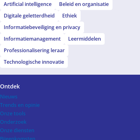
Artificial intelligence
Beleid en organisatie
Digitale geletterdheid
Ethiek
Informatiebeveiliging en privacy
Informatiemanagement
Leermiddelen
Professionalisering leraar
Technologische innovatie
Ontdek
Voet
Nieuws
Trends en opinie
Onze tools
Onderzoek
Onze diensten
Bijeenkomsten