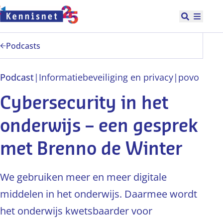
Doorgaan naar hoofdinhoud
Open zoek
Hoofd
Podcasts
Podcast
|
Informatiebeveiliging en privacy
|
po
vo
Cybersecurity in het
onderwijs – een gesprek
met Brenno de Winter
We gebruiken meer en meer digitale
middelen in het onderwijs. Daarmee wordt
het onderwijs kwetsbaarder voor