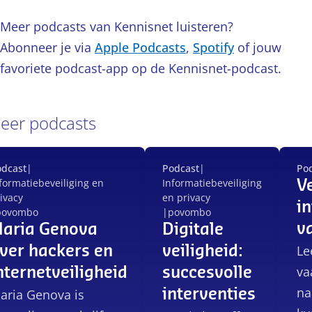
Meer podcasts van Kennisnet luisteren?
Abonneer je via
Apple Podcasts
,
Spotify
of jouw
favoriete podcast-app op de Kennisnet-podcast.
eer podcasts
odcast
|
Podcast
|
Po
formatiebeveiliging en
Informatiebeveiliging
V
ivacy
en privacy
i
po
vo
mbo
|
po
vo
mbo
v
aria Genova
Digitale
Le
ver hackers en
veiligheid:
va
nternetveiligheid
succesvolle
na
aria Genova is
interventies