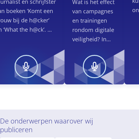
ku
ournalist en schrijfster
Wat is het effect
on
an boeken ‘Komt een
van campagnes
ve
rouw bij de h@cker’
en trainingen
n ‘What the h@ck’. We
rondom digitale
preken haar over de
veiligheid? In
isico’s op internet
deze podcast
oor scholen en hoe
gaan we in
aarmee om te gaan.
gesprek met Jan-
Willem Bullée.
De onderwerpen waarover wij
publiceren