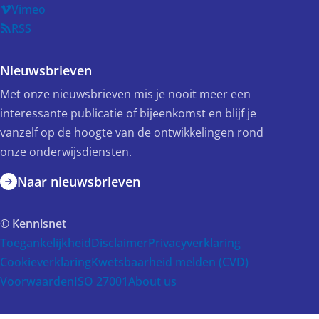
Vimeo
RSS
Nieuwsbrieven
Met onze nieuwsbrieven mis je nooit meer een
interessante publicatie of bijeenkomst en blijf je
vanzelf op de hoogte van de ontwikkelingen rond
onze onderwijsdiensten.
Naar nieuwsbrieven
© Kennisnet
Toegankelijkheid
Disclaimer
Privacyverklaring
Cookieverklaring
Kwetsbaarheid melden (CVD)
Voorwaarden
ISO 27001
About us